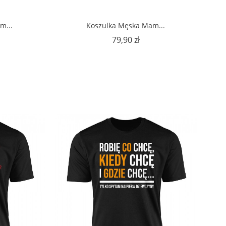
m...
Koszulka Męska Mam...
na
Cena
79,90 zł