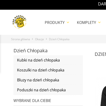
DAR
PRODUKTY
KOMPLETY
keyboard_arrow_down
keyboard_arrow_down
Strona główna
Okazje
Dzień Chłopaka
Dzień Chłopaka
DZI
Kubki na dzień chłopaka
Koszulki na dzień chłopaka
Bluzy na dzień chłopaka
Poduszki na dzień chłopaka
WYBRANE DLA CIEBIE