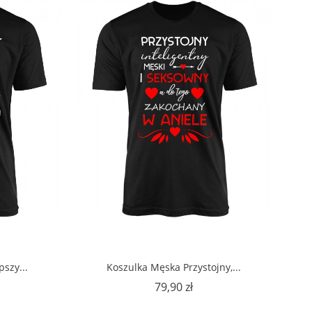
szy...
Koszulka Męska Przystojny,...
na
Cena
79,90 zł