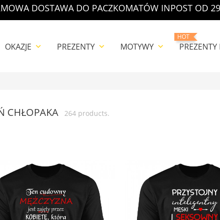
MOWA DOSTAWA DO PACZKOMATÓW INPOST OD 29
HOT
OKAZJE
PREZENTY
MOTYWY
PREZENTY
keyboard_arrow_down
keyboard_arrow_down
keyboard_arrow_down
EŃ CHŁOPAKA
264 products.