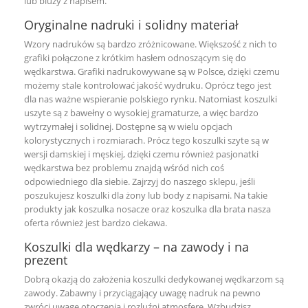
lub
bluzy z napisem
.
Oryginalne nadruki i solidny materiał
Wzory nadruków są bardzo zróżnicowane. Większość z nich to
grafiki połączone z krótkim hasłem odnoszącym się do
wędkarstwa. Grafiki nadrukowywane są w Polsce, dzięki czemu
możemy stale kontrolować jakość wydruku. Oprócz tego jest
dla nas ważne wspieranie polskiego rynku. Natomiast koszulki
uszyte są z bawełny o wysokiej gramaturze, a więc bardzo
wytrzymałej i solidnej. Dostępne są w wielu opcjach
kolorystycznych i rozmiarach. Prócz tego koszulki szyte są w
wersji damskiej i męskiej, dzięki czemu również pasjonatki
wędkarstwa bez problemu znajdą wśród nich coś
odpowiedniego dla siebie. Zajrzyj do naszego sklepu, jeśli
poszukujesz
koszulki dla żony
lub
body z napisami
. Na takie
produkty jak
koszulka nosacze
oraz
koszulka dla brata
nasza
oferta również jest bardzo ciekawa.
Koszulki dla wędkarzy – na zawody i na
prezent
Dobrą okazją do założenia koszulki dedykowanej wędkarzom są
zawody. Zabawny i przyciągający uwagę nadruk na pewno
zwróci uwagę otoczenia i rozluźni atmosferę. Wzbudzisz