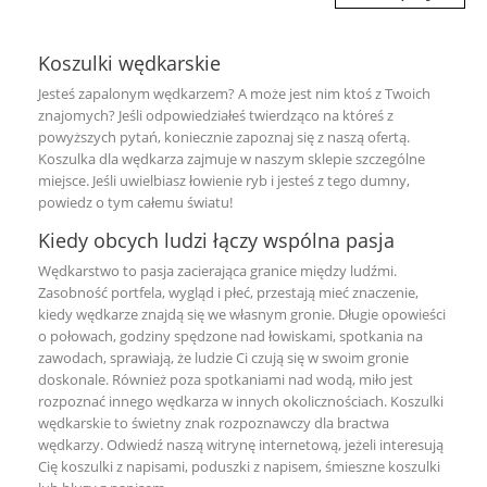
Koszulki wędkarskie
Jesteś zapalonym wędkarzem? A może jest nim ktoś z Twoich
znajomych? Jeśli odpowiedziałeś twierdząco na któreś z
powyższych pytań, koniecznie zapoznaj się z naszą ofertą.
Koszulka dla wędkarza zajmuje w naszym sklepie szczególne
miejsce. Jeśli uwielbiasz łowienie ryb i jesteś z tego dumny,
powiedz o tym całemu światu!
Kiedy obcych ludzi łączy wspólna pasja
Wędkarstwo to pasja zacierająca granice między ludźmi.
Zasobność portfela, wygląd i płeć, przestają mieć znaczenie,
kiedy wędkarze znajdą się we własnym gronie. Długie opowieści
o połowach, godziny spędzone nad łowiskami, spotkania na
zawodach, sprawiają, że ludzie Ci czują się w swoim gronie
doskonale. Również poza spotkaniami nad wodą, miło jest
rozpoznać innego wędkarza w innych okolicznościach. Koszulki
wędkarskie to świetny znak rozpoznawczy dla bractwa
wędkarzy. Odwiedź naszą witrynę internetową, jeżeli interesują
Cię
koszulki z napisami
,
poduszki z napisem
,
śmieszne koszulki