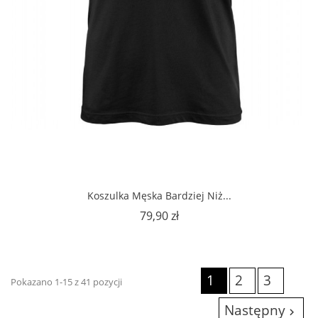
Koszulka Męska Bardziej Niż...
Cena
79,90 zł
1
2
3
Pokazano 1-15 z 41 pozycji
Następny
