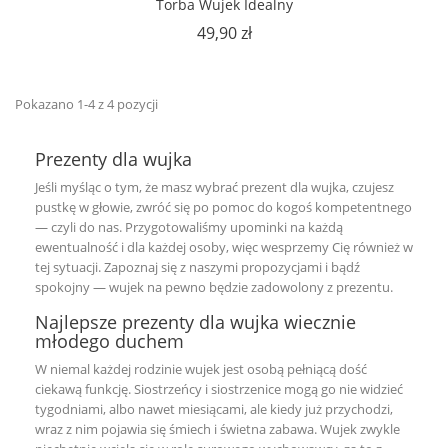
Torba Wujek Idealny
Cena
49,90 zł
Pokazano 1-4 z 4 pozycji
Prezenty dla wujka
Jeśli myśląc o tym, że masz wybrać prezent dla wujka, czujesz
pustkę w głowie, zwróć się po pomoc do kogoś kompetentnego
— czyli do nas. Przygotowaliśmy upominki na każdą
ewentualność i dla każdej osoby, więc wesprzemy Cię również w
tej sytuacji. Zapoznaj się z naszymi propozycjami i bądź
spokojny — wujek na pewno będzie zadowolony z prezentu.
Najlepsze prezenty dla wujka wiecznie
młodego duchem
W niemal każdej rodzinie wujek jest osobą pełniącą dość
ciekawą funkcję. Siostrzeńcy i siostrzenice mogą go nie widzieć
tygodniami, albo nawet miesiącami, ale kiedy już przychodzi,
wraz z nim pojawia się śmiech i świetna zabawa. Wujek zwykle