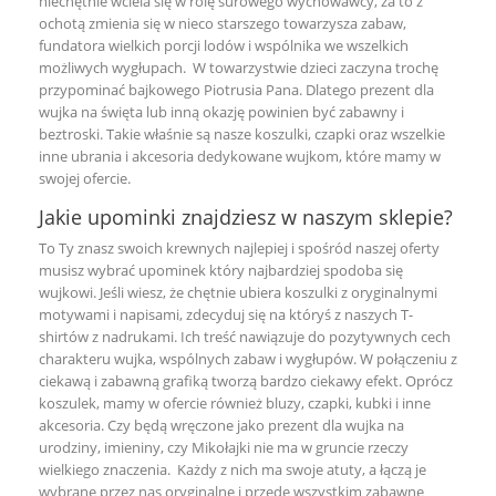
niechętnie wciela się w rolę surowego wychowawcy, za to z
ochotą zmienia się w nieco starszego towarzysza zabaw,
fundatora wielkich porcji lodów i wspólnika we wszelkich
możliwych wygłupach. W towarzystwie dzieci zaczyna trochę
przypominać bajkowego Piotrusia Pana. Dlatego prezent dla
wujka na święta lub inną okazję powinien być zabawny i
beztroski. Takie właśnie są nasze koszulki, czapki oraz wszelkie
inne ubrania i akcesoria dedykowane wujkom, które mamy w
swojej ofercie.
Jakie upominki znajdziesz w naszym sklepie?
To Ty znasz swoich krewnych najlepiej i spośród naszej oferty
musisz wybrać upominek który najbardziej spodoba się
wujkowi. Jeśli wiesz, że chętnie ubiera koszulki z oryginalnymi
motywami i napisami, zdecyduj się na któryś z naszych T-
shirtów z nadrukami. Ich treść nawiązuje do pozytywnych cech
charakteru wujka, wspólnych zabaw i wygłupów. W połączeniu z
ciekawą i zabawną grafiką tworzą bardzo ciekawy efekt. Oprócz
koszulek, mamy w ofercie również bluzy, czapki, kubki i inne
akcesoria. Czy będą wręczone jako prezent dla wujka na
urodziny, imieniny, czy Mikołajki nie ma w gruncie rzeczy
wielkiego znaczenia. Każdy z nich ma swoje atuty, a łączą je
wybrane przez nas oryginalne i przede wszystkim zabawne