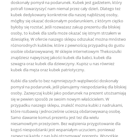
doskonały pomysł na podarunek. Kubek jest gadżetem, który
potrafi towarzyszyć nam niemal przez cały dzień. Dlatego też
kubek dedykowany konkretnie dla naszej najbliższej osoby,
mógłby się okazać doskonałym podarunkiem, z którym ciężko
byłoby się rozstać. Jeśli rozważasz zakup prezentu dla bliskiej
osoby, to kubek dla szefa może okazać się istnym strzałem w
dziesiątkę. W ofercie naszego sklepu odszukać można mnóstwo
różnorodnych kubków, które z pewnością przypadną do gustu
osobie obdarowywanej. W sklepie internetowym Thekoszulki
znajdziesz najwyższej jakości
kubek dla babci
,
kubek dla
szwagra
oraz
kubek dla dziewczyny
. Kupisz u nas również
kubek dla męża
oraz
kubek patriotyczny
.
Kubki dla szefa to bez najmniejszych wątpliwości doskonały
pomysł na podarunek, jeśli planujemy niespodziankę dla bliskiej
osoby. Zazwyczaj kubki jako podarunek na prezent utożsamiają
się w pewien sposób ze swoim nowym właścicielem. W
przypadku naszego sklepu, znaleźć można kubki z nadrukami,
które rozbawią i jednocześnie ucieszą obdarowywaną osobę.
Samo dawanie komuś prezentu jest też dla wielu
niesamowitym przeżyciem. Bez wątpienia przygotowanie dla
kogoś niespodzianki jest wspaniałym uczuciem, ponieważ
zazwyczaj każdy z nas lubi otrzymywać prezenty. Wszystkie