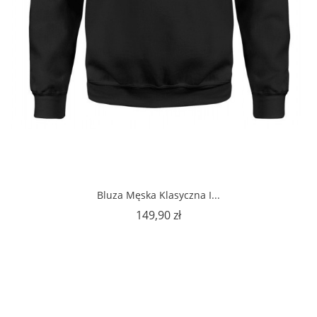
Bluza Męska Klasyczna I...
Cena
149,90 zł
1
2
3
…
44