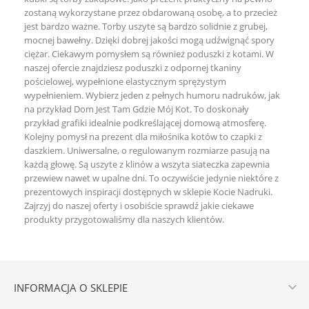
zostaną wykorzystane przez obdarowaną osobę, a to przecież
jest bardzo ważne. Torby uszyte są bardzo solidnie z grubej,
mocnej bawełny. Dzięki dobrej jakości mogą udźwignąć spory
ciężar. Ciekawym pomysłem są również poduszki z kotami. W
naszej ofercie znajdziesz poduszki z odpornej tkaniny
pościelowej, wypełnione elastycznym sprężystym
wypełnieniem. Wybierz jeden z pełnych humoru nadruków, jak
na przykład Dom Jest Tam Gdzie Mój Kot. To doskonały
przykład grafiki idealnie podkreślającej domową atmosferę.
Kolejny pomysł na prezent dla miłośnika kotów to czapki z
daszkiem. Uniwersalne, o regulowanym rozmiarze pasują na
każdą głowę. Są uszyte z klinów a wszyta siateczka zapewnia
przewiew nawet w upalne dni. To oczywiście jedynie niektóre z
prezentowych inspiracji dostępnych w sklepie Kocie Nadruki.
Zajrzyj do naszej oferty i osobiście sprawdź jakie ciekawe
produkty przygotowaliśmy dla naszych klientów.

INFORMACJA O SKLEPIE