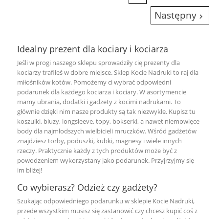
Następny

Idealny prezent dla kociary i kociarza
Jeśli w progi naszego sklepu sprowadziły cię prezenty dla
kociarzy trafiłeś w dobre miejsce. Sklep Kocie Nadruki to raj dla
miłośników kotów. Pomożemy ci wybrać odpowiedni
podarunek dla każdego kociarza i kociary. W asortymencie
mamy ubrania, dodatki i gadżety z kocimi nadrukami. To
głównie dzięki nim nasze produkty są tak niezwykłe. Kupisz tu
koszulki, bluzy, longsleeve, topy, bokserki, a nawet niemowlęce
body dla najmłodszych wielbicieli mruczków. Wśród gadżetów
znajdziesz torby, poduszki, kubki, magnesy i wiele innych
rzeczy. Praktycznie każdy z tych produktów może być z
powodzeniem wykorzystany jako podarunek. Przyjrzyjmy się
im bliżej!
Co wybierasz? Odzież czy gadżety?
Szukając odpowiedniego podarunku w sklepie Kocie Nadruki,
przede wszystkim musisz się zastanowić czy chcesz kupić coś z