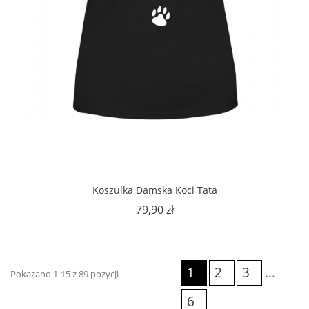
Koszulka Damska Koci Tata
Cena
79,90 zł
1
2
3
…
Pokazano 1-15 z 89 pozycji
6