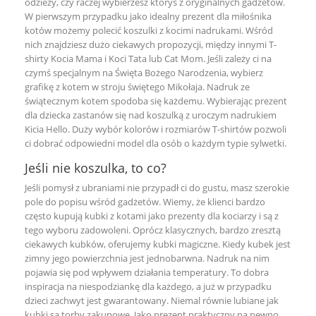
odzieży, czy raczej wybierzesz któryś z oryginalnych gadżetów.
W pierwszym przypadku jako idealny prezent dla miłośnika
kotów możemy polecić koszulki z kocimi nadrukami. Wśród
nich znajdziesz dużo ciekawych propozycji, między innymi T-
shirty Kocia Mama i Koci Tata lub Cat Mom. Jeśli zależy ci na
czymś specjalnym na Święta Bożego Narodzenia, wybierz
grafikę z kotem w stroju świętego Mikołaja. Nadruk ze
świątecznym kotem spodoba się każdemu. Wybierając prezent
dla dziecka zastanów się nad koszulką z uroczym nadrukiem
Kicia Hello. Duży wybór kolorów i rozmiarów T-shirtów pozwoli
ci dobrać odpowiedni model dla osób o każdym typie sylwetki.
Jeśli nie koszulka, to co?
Jeśli pomysł z ubraniami nie przypadł ci do gustu, masz szerokie
pole do popisu wśród gadżetów. Wiemy, że klienci bardzo
często kupują kubki z kotami jako prezenty dla kociarzy i są z
tego wyboru zadowoleni. Oprócz klasycznych, bardzo zresztą
ciekawych kubków, oferujemy kubki magiczne. Kiedy kubek jest
zimny jego powierzchnia jest jednobarwna. Nadruk na nim
pojawia się pod wpływem działania temperatury. To dobra
inspiracja na niespodziankę dla każdego, a już w przypadku
dzieci zachwyt jest gwarantowany. Niemal równie lubiane jak
kubki są torby zakupowe. Jako prezent praktyczny na pewno