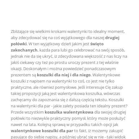
Następny

Zbliżające się wielkimi krokami walentynki to idealny moment,
aby zdecydować się na coś wyjątkowego dla naszej
drugiej
połówki
. W ten wyjątkowy dzień jakim jest
święto
zakochanych
, każda para lubi go celebrować na swój sposób,
jednak nie da się ukryć, iż zdecydowana większość z nas liczy na
jakiś ciekawy czy też po prostu uroczy prezent z tej właśnie
okazji. Doskonałym i można powiedzieć ponadczasowym
prezentem są
koszulki dla niej i dla niego
. Walentynkowe
koszulki z napisem na walentynki to coś, co jest nie tylko
praktyczne, ale również pomysłowe. Jeśli interesuje Cię zakup
takiej propozycji jaką jest walentynkowa koszulka, wówczas
zachęcamy do zapoznania się z dalszą częścią tekstu. Koszulki
na walentynki dla par - jakie zalety posiada ten idealny prezent?
Przede wszystkim
koszulka walentynkowa
dla swojej drugiej
połówki to niezwykle praktyczny pomysł, który może posłużyć
nawet na lata. Kolejną sprawą w przypadku takich opcji jak
walentynkowe koszulki dla par
to fakt, iż możemy zakupić
pasujące do siebie napisy, a później ubrać się w nie - taki widok