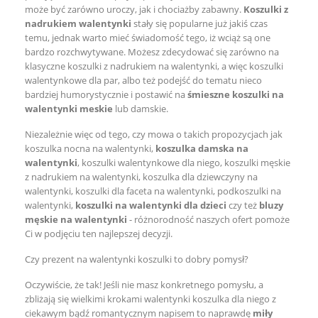
może być zarówno uroczy, jak i chociażby zabawny.
Koszulki z
nadrukiem walentynki
stały się popularne już jakiś czas
temu, jednak warto mieć świadomość tego, iż wciąż są one
bardzo rozchwytywane. Możesz zdecydować się zarówno na
klasyczne koszulki z nadrukiem na walentynki, a więc koszulki
walentynkowe dla par, albo też podejść do tematu nieco
bardziej humorystycznie i postawić na
śmieszne koszulki na
walentynki meskie
lub damskie.
Niezależnie więc od tego, czy mowa o takich propozycjach jak
koszulka nocna na walentynki,
koszulka damska na
walentynki
, koszulki walentynkowe dla niego, koszulki męskie
z nadrukiem na walentynki, koszulka dla dziewczyny na
walentynki, koszulki dla faceta na walentynki, podkoszulki na
walentynki,
koszulki na walentynki dla dzieci
czy też
bluzy
męskie na walentynki
- różnorodność naszych ofert pomoże
Ci w podjęciu ten najlepszej decyzji.
Czy prezent na walentynki koszulki to dobry pomysł?
Oczywiście, że tak! Jeśli nie masz konkretnego pomysłu, a
zbliżają się wielkimi krokami walentynki koszulka dla niego z
ciekawym bądź romantycznym napisem to naprawdę
miły