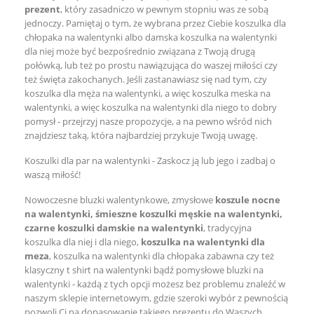
prezent
, który zasadniczo w pewnym stopniu was ze sobą
jednoczy. Pamiętaj o tym, że wybrana przez Ciebie koszulka dla
chłopaka na walentynki albo damska koszulka na walentynki
dla niej może być bezpośrednio związana z Twoją drugą
połówką, lub też po prostu nawiązująca do waszej miłości czy
też święta zakochanych. Jeśli zastanawiasz się nad tym, czy
koszulka dla męża na walentynki, a więc koszulka meska na
walentynki, a więc koszulka na walentynki dla niego to dobry
pomysł - przejrzyj nasze propozycje, a na pewno wśród nich
znajdziesz taką, która najbardziej przykuje Twoją uwagę.
Koszulki dla par na walentynki - Zaskocz ją lub jego i zadbaj o
waszą miłość!
Nowoczesne bluzki walentynkowe, zmysłowe
koszule nocne
na walentynki, śmieszne koszulki męskie na walentynki,
czarne koszulki damskie na walentynki
, tradycyjna
koszulka dla niej i dla niego,
koszulka na walentynki dla
meza
, koszulka na walentynki dla chłopaka zabawna czy też
klasyczny t shirt na walentynki bądź pomysłowe bluzki na
walentynki - każdą z tych opcji możesz bez problemu znaleźć w
naszym sklepie internetowym, gdzie szeroki wybór z pewnością
pozwoli Ci na dopasowanie takiego prezentu do Waszych