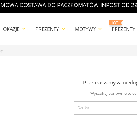
MOWA DOSTAWA DO PACZKOMATÓW INPOST OD 29
HOT
OKAZJE
PREZENTY
MOTYWY
PREZENTY
keyboard_arrow_down
keyboard_arrow_down
keyboard_arrow_down
ty
Przepraszamy za niedo
Wyszukaj ponownie to co