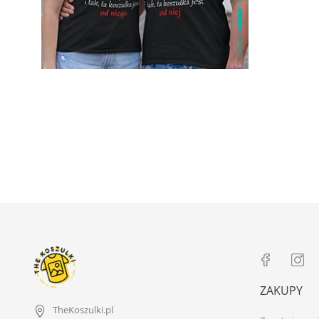
ZAKUPY
TheKoszulki.pl