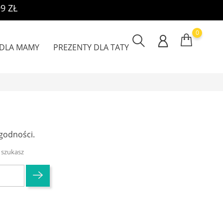
9 ZŁ
0
 DLA MAMY
PREZENTY DLA TATY
godności.
 szukasz