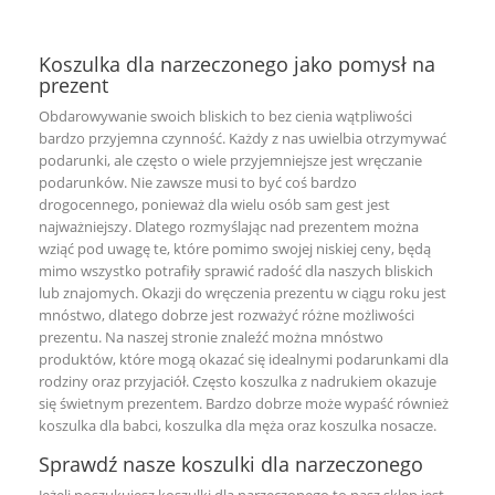

Koszulka dla narzeczonego jako pomysł na
prezent
Obdarowywanie swoich bliskich to bez cienia wątpliwości
bardzo przyjemna czynność. Każdy z nas uwielbia otrzymywać
podarunki, ale często o wiele przyjemniejsze jest wręczanie
podarunków. Nie zawsze musi to być coś bardzo
drogocennego, ponieważ dla wielu osób sam gest jest
najważniejszy. Dlatego rozmyślając nad prezentem można
wziąć pod uwagę te, które pomimo swojej niskiej ceny, będą
mimo wszystko potrafiły sprawić radość dla naszych bliskich
lub znajomych. Okazji do wręczenia prezentu w ciągu roku jest
mnóstwo, dlatego dobrze jest rozważyć różne możliwości
prezentu. Na naszej stronie znaleźć można mnóstwo
produktów, które mogą okazać się idealnymi podarunkami dla
rodziny oraz przyjaciół. Często
koszulka z nadrukiem
okazuje
się świetnym prezentem. Bardzo dobrze może wypaść również
koszulka dla babci
,
koszulka dla męża
oraz
koszulka nosacze
.
Sprawdź nasze koszulki dla narzeczonego