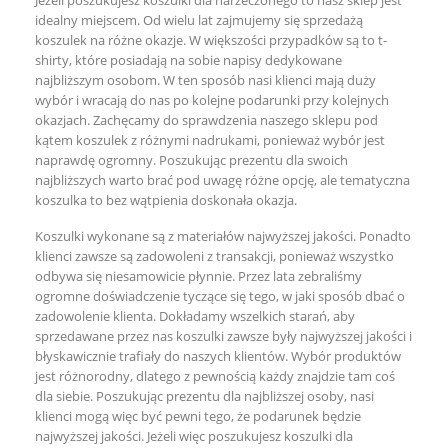
Jeżeli poszukujesz koszulki dla narzeczonego to nasz sklep jest
idealny miejscem. Od wielu lat zajmujemy się sprzedażą
koszulek na różne okazje. W większości przypadków są to t-
shirty, które posiadają na sobie napisy dedykowane
najbliższym osobom. W ten sposób nasi klienci mają duży
wybór i wracają do nas po kolejne podarunki przy kolejnych
okazjach. Zachęcamy do sprawdzenia naszego sklepu pod
kątem koszulek z różnymi nadrukami, ponieważ wybór jest
naprawdę ogromny. Poszukując prezentu dla swoich
najbliższych warto brać pod uwagę różne opcję, ale tematyczna
koszulka to bez wątpienia doskonała okazja.
Koszulki wykonane są z materiałów najwyższej jakości. Ponadto
klienci zawsze są zadowoleni z transakcji, ponieważ wszystko
odbywa się niesamowicie płynnie. Przez lata zebraliśmy
ogromne doświadczenie tyczące się tego, w jaki sposób dbać o
zadowolenie klienta. Dokładamy wszelkich starań, aby
sprzedawane przez nas koszulki zawsze były najwyższej jakości i
błyskawicznie trafiały do naszych klientów. Wybór produktów
jest różnorodny, dlatego z pewnością każdy znajdzie tam coś
dla siebie. Poszukując prezentu dla najbliższej osoby, nasi
klienci mogą więc być pewni tego, że podarunek będzie
najwyższej jakości. Jeżeli więc poszukujesz koszulki dla