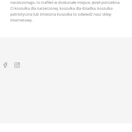
narzeczonego, to trafiłeś w doskonałe miejsce. Jeżeli potrzebna
Ci
koszulka dla narzeczonej
,
koszulka dla dziadka
,
koszulka
patriotyczna
lub
śmieszna koszulka
to odwiedź nasz sklep
internetowy.




