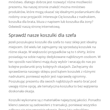
mnóstwo, dlatego dobrze jest rozważyć różne możliwości
prezentu. Na naszej stronie znaleźć można mnóstwo
produktów, które mogą okazać się idealnymi podarunkami dla
rodziny oraz przyjaciół. Interesuje Cię
koszulka z nadrukiem
,
koszulka dla brata
,
bluza z napisem
lub
koszulka dla żony
?
Odwiedź naszą stronę internetową.
Sprawdź nasze koszulki dla szefa
Jeżeli poszukujesz koszulki dla szefa to nasz sklep jest idealny
miejscem. Od wielu lat zajmujemy się sprzedażą koszulek na
różne okazje. W większości przypadków są to t-shirty, które
posiadają na sobie napisy dedykowane najbliższym osobom. W
ten sposób nasi klienci mają duży wybór i wracają do nas po
kolejne podarunki przy kolejnych okazjach. Zachęcamy do
sprawdzenia naszego sklepu pod kątem koszulek z różnymi
nadrukami, ponieważ wybór jest naprawdę ogromny.
Poszukując prezentu dla swoich najbliższych warto brać pod
uwagę różne opcję, ale tematyczna koszulka to bez wątpienia
doskonała okazja.
Koszulki wykonane są z materiałów najwyższej jakości. Ponadto
klienci zawsze są zadowoleni z transakcji, ponieważ wszystko
odbywa się niesamowicie płynnie. Przez lata zebraliśmy