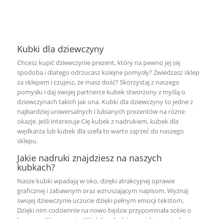
Następny

Kubki dla dziewczyny
Chcesz kupić dziewczynie prezent, który na pewno jej się
spodoba i dlatego odrzucasz kolejne pomysły? Zwiedzasz sklep
za sklepem i czujesz, że masz dość? Skorzystaj z naszego
pomysłu i daj swojej partnerce kubek stworzony z myślą o
dziewczynach takich jak ona. Kubki dla dziewczyny to jedne z
najbardziej uniwersalnych i lubianych prezentów na różne
okazje. Jeśli interesuje Cię
kubek z nadrukiem
,
kubek dla
wędkarza
lub
kubek dla szefa
to warto zajrzeć do naszego
sklepu.
Jakie nadruki znajdziesz na naszych
kubkach?
Nasze kubki wpadają w oko, dzięki atrakcyjnej oprawie
graficznej i zabawnym oraz wzruszającym napisom. Wyznaj
swojej dziewczynie uczucie dzięki pełnym emocji tekstom.
Dzięki nim codziennie na nowo będzie przypominała sobie o