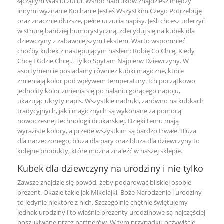
łączącym Was uczuciu. Wśród nadruków znajdziesz między
innymi wyznanie Kochanie Jesteś Wszystkim Czego Potrzebuję
oraz znacznie dłuższe, pełne uczucia napisy. Jeśli chcesz uderzyć
w strunę bardziej humorystyczną, zdecyduj się na kubek dla
dziewczyny z zabawniejszym tekstem. Warto wspomnieć
choćby kubek z następującym hasłem: Robię Co Chcę, Kiedy
Chcę I Gdzie Chcę... Tylko Spytam Najpierw Dziewczyny. W
asortymencie posiadamy również kubki magiczne, które
zmieniają kolor pod wpływem temperatury. Ich początkowo
jednolity kolor zmienia się po nalaniu gorącego napoju,
ukazując ukryty napis. Wszystkie nadruki, zarówno na kubkach
tradycyjnych, jak i magicznych są wykonane za pomocą
nowoczesnej technologii drukarskiej. Dzięki temu mają
wyraziste kolory, a przede wszystkim są bardzo trwałe.
Bluza
dla narzeczonego
,
bluza dla pary
oraz
bluza dla dziewczyny
to
kolejne produkty, które można znaleźć w naszej sklepie.
Kubek dla dziewczyny na urodziny i nie tylko
Zawsze znajdzie się powód, żeby podarować bliskiej osobie
prezent. Okazje takie jak Mikołajki, Boże Narodzenie i urodziny
to jedynie niektóre z nich. Szczególnie chętnie świętujemy
jednak urodziny i to właśnie prezenty urodzinowe są najczęściej
poszukiwane przez partnerów. W tym przypadku oczywiście