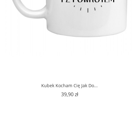
Kubek Kocham Cię Jak Do...
Cena
39,90 zł
1
2
3
…
6