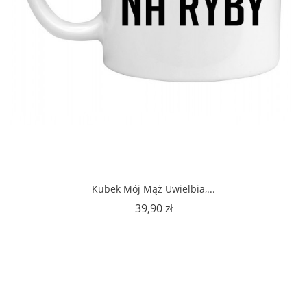
Kubek Mój Mąż Uwielbia,...
Cena
39,90 zł
Poprzedni
1

2
3
…
15