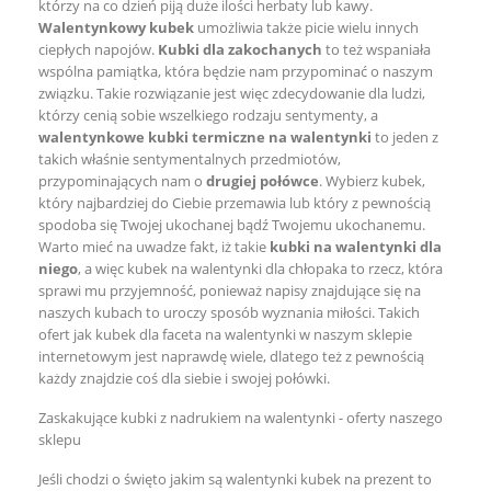
którzy na co dzień piją duże ilości herbaty lub kawy.
Walentynkowy kubek
umożliwia także picie wielu innych
ciepłych napojów.
Kubki dla zakochanych
to też wspaniała
wspólna pamiątka, która będzie nam przypominać o naszym
związku. Takie rozwiązanie jest więc zdecydowanie dla ludzi,
którzy cenią sobie wszelkiego rodzaju sentymenty, a
walentynkowe kubki termiczne na walentynki
to jeden z
takich właśnie sentymentalnych przedmiotów,
przypominających nam o
drugiej połówce
. Wybierz kubek,
który najbardziej do Ciebie przemawia lub który z pewnością
spodoba się Twojej ukochanej bądź Twojemu ukochanemu.
Warto mieć na uwadze fakt, iż takie
kubki na walentynki dla
niego
, a więc kubek na walentynki dla chłopaka to rzecz, która
sprawi mu przyjemność, ponieważ napisy znajdujące się na
naszych kubach to uroczy sposób wyznania miłości. Takich
ofert jak kubek dla faceta na walentynki w naszym sklepie
internetowym jest naprawdę wiele, dlatego też z pewnością
każdy znajdzie coś dla siebie i swojej połówki.
Zaskakujące kubki z nadrukiem na walentynki - oferty naszego
sklepu
Jeśli chodzi o święto jakim są walentynki kubek na prezent to