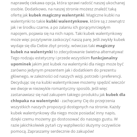
naprawdę ciekawa opcja, która sprawi radość naszej ukochanej
osobie. Dodatkowo, na naszej stronie możesz znaleźć taką
ofertę jak
kubek magiczny walentynki
. Magiczne kubki na
walentynki to takie
kubki walentynkowe
, które są z zewnątrz
jak i w środku czarne, a po zalaniu ich gorącym/ciepłym
napojem, pojawia się na nich napis. Taki kubek walentynkowy
może więc pozytywnie zaskoczyć naszą parę. Jeśli zwykły kubek
wydaje się dla Ciebie zbyt prosty, wówczas taki
magiczny
kubek na walentynki
to zdecydowanie świetna alternatywa!
Tego rodzaju estetyczny i przede wszystkim
funkcjonalny
upominek
jakim jest kubek na walentynki dla niego może być
zarówno jedynym prezentem jak i dodatkiem do prezentu
głównego, w zależności od naszych wizji, potrzeb i preferencji.
Decydując się na kubki walentynkowe możemy spędzić wieczór
we dwoje w niezwykle romantyczny sposób. Jeśli więc
zastanawiasz się nad zakupem takiego produktu jak
kubek dla
chłopaka na walentynki
- zachęcamy Cię do przejrzenia
wszystkich naszych propozycji dostępnych na stronie. Każdy
kubek walentynkowy dla niego może posiadać inny napis,
dzięki czemu możemy go dostosować do naszego gustu. W
razie jakichkolwiek pytań czy wątpliwości służymy oczywiście
pomocą. Zapraszamy serdecznie do zakupów!