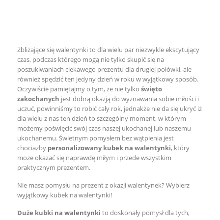
Następny

Zbliżające się walentynki to dla wielu par niezwykle ekscytujący
czas, podczas którego mogą nie tylko skupić się na
poszukiwaniach ciekawego prezentu dla drugiej połówki, ale
również spędzić ten jedyny dzień w roku w wyjątkowy sposób.
Oczywiście pamiętajmy o tym, że nie tylko
święto
zakochanych
jest dobrą okazją do wyznawania sobie miłości i
uczuć, powinniśmy to robić cały rok, jednakże nie da się ukryć iż
dla wielu z nas ten dzień to szczególny moment, w którym
możemy poświęcić swój czas naszej ukochanej lub naszemu
ukochanemu. Świetnym pomysłem bez wątpienia jest
chociażby
personalizowany kubek na walentynki
, który
może okazać się naprawdę miłym i przede wszystkim
praktycznym prezentem.
Nie masz pomysłu na prezent z okazji walentynek? Wybierz
wyjątkowy kubek na walentynki!
Duże kubki na walentynki
to doskonały pomysł dla tych,