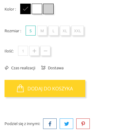
Kolor :
Czarny
Biały
Szary
Rozmiar :
S
M
L
XL
XXL
Ilość:
Czas realizacji
Dostawa
DODAJ DO KOSZYKA
Podziel się z innymi: