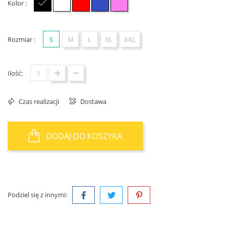
Kolor :
Czarny
Biały
Czerwony
Niebieski
Różowy
Rozmiar :
S
M
L
XL
XXL
Ilość:
Czas realizacji
Dostawa
DODAJ DO KOSZYKA
Podziel się z innymi: