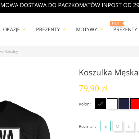
MOWA DOSTAWA DO PACZKOMATÓW INPOST OD 29
HOT
OKAZJE
PREZENTY
MOTYWY
PREZENTY
keyboard_arrow_down
keyboard_arrow_down
keyboard_arrow_down
wa Rodziny
Koszulka Męska
79,90 zł
Kolor :
Czarny
Biały
Grana
Rozmiar :
S
M
L