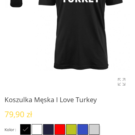
Koszulka Męska I Love Turkey
79,90 zł
Kolor :
Czarny
Biały
Granatowy
Czerwony
Zielony
Niebieski
Szary