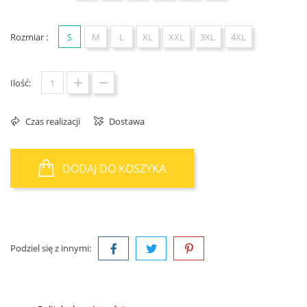
Rozmiar :
S
M
L
XL
XXL
3XL
4XL
Ilość:
Czas realizacji
Dostawa
DODAJ DO KOSZYKA
Podziel się z innymi: