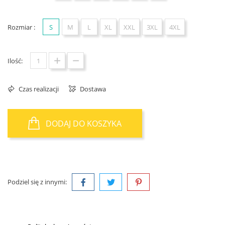
Rozmiar :
S
M
L
XL
XXL
3XL
4XL
Ilość:
Czas realizacji
Dostawa
DODAJ DO KOSZYKA
Podziel się z innymi: