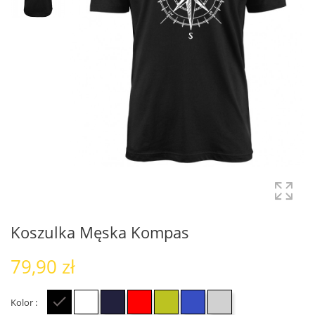
Koszulka Męska Kompas
79,90 zł
Kolor :
Czarny
Biały
Granatowy
Czerwony
Zielony
Niebieski
Szary