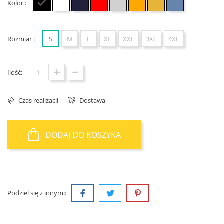
Kolor :
Czarny
Biały
Granatowy
Czerwony
Szary
Pomarańczowy
Żółty
Jasno niebieski
Rozmiar :
S
M
L
XL
XXL
3XL
4XL
Ilość:
Czas realizacji
Dostawa
DODAJ DO KOSZYKA
Podziel się z innymi: