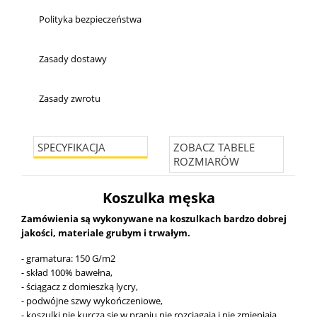
Polityka bezpieczeństwa
Zasady dostawy
Zasady zwrotu
SPECYFIKACJA
ZOBACZ TABELE
ROZMIARÓW
Koszulka męska
Zamówienia są wykonywane na koszulkach bardzo dobrej
jakości, materiale grubym i trwałym.
- gramatura: 150 G/m2
- skład 100% bawełna,
- ściągacz z domieszką lycry,
- podwójne szwy wykończeniowe,
- koszulki nie kurczą się w praniu nie rozciągają i nie zmieniają