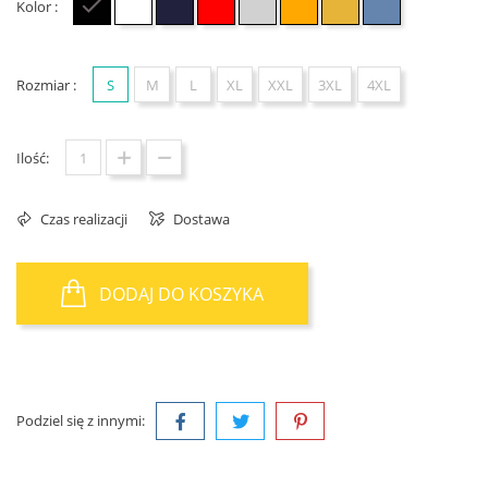
Kolor :
Czarny
Biały
Granatowy
Czerwony
Szary
Pomarańczowy
Żółty
Jasno niebieski
Rozmiar :
S
M
L
XL
XXL
3XL
4XL
Ilość:
Czas realizacji
Dostawa
DODAJ DO KOSZYKA
Podziel się z innymi: