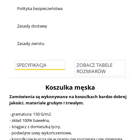
Polityka bezpieczeństwa
Zasady dostawy
Zasady zwrotu
SPECYFIKACJA
ZOBACZ TABELE
ROZMIARÓW
Koszulka męska
Zamówienia są wykonywane na koszulkach bardzo dobrej
jakości, materiale grubym i trwałym.
- gramatura: 150 G/m2
- skład 100% bawełna,
- ściągacz z domieszką lycry,
- podwójne szwy wykończeniowe,
- koszulki nie kurczą się w praniu nie rozciągają i nie zmieniają