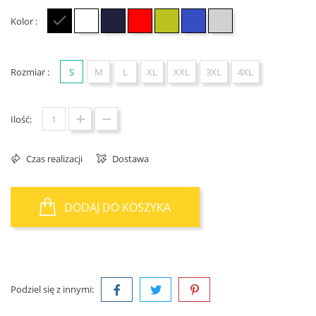
Kolor :
Czarny
Biały
Granatowy
Czerwony
Zielony
Niebieski
Szary
Rozmiar :
S
M
L
XL
XXL
3XL
4XL
Ilość:
Czas realizacji
Dostawa
DODAJ DO KOSZYKA
Podziel się z innymi: