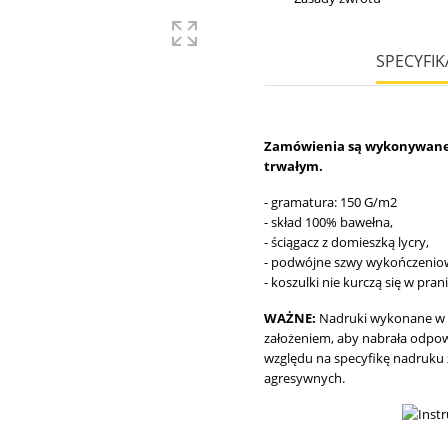
SPECYFIK
Zamówienia są wykonywane n
trwałym.
- gramatura: 150 G/m2
- skład 100% bawełna,
- ściągacz z domieszką lycry,
- podwójne szwy wykończenio
- koszulki nie kurczą się w pran
WAŻNE:
Nadruki wykonane w 
założeniem, aby nabrała odpowi
względu na specyfikę nadruku 
agresywnych.