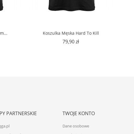
m...
Koszulka Męska Hard To Kill
Cena
79,90 zł
PY PARTNERSKIE
TWOJE KONTO
ęga.pl
Dane osobowe