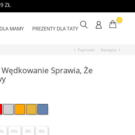
9 ZŁ
0
 DLA MAMY
PREZENTY DLA TATY
Poprzedni
Następny
chevron_left
chevron_right
 Wędkowanie Sprawia, Że
wy
towy
Czerwony
Szary
Pomarańczowy
Żółty
Jasno niebieski
XL
XXL
3XL
4XL