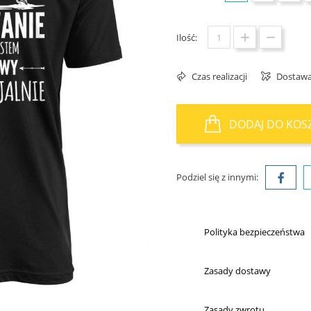
Ilość:
Czas realizacji
Dostaw
DODAJ DO KOS
Podziel się z innymi:
Polityka bezpieczeństwa
Zasady dostawy
Zasady zwrotu