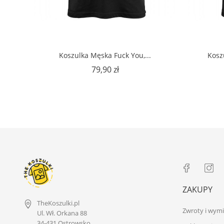
Koszulka Męska Fuck You,...
Kosz
Cena
79,90 zł
ZAKUPY
TheKoszulki.pl
Zwroty i wym
Ul. Wł. Orkana 88
34-431 Ostrowsko