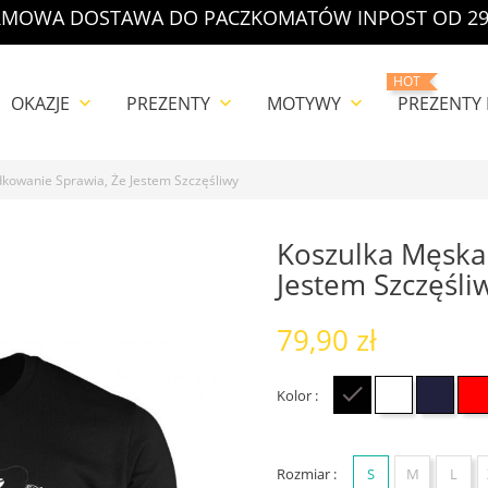
MOWA DOSTAWA DO PACZKOMATÓW INPOST OD 29
HOT
OKAZJE
PREZENTY
MOTYWY
PREZENTY
keyboard_arrow_down
keyboard_arrow_down
keyboard_arrow_down
kowanie Sprawia, Że Jestem Szczęśliwy
Koszulka Męska
Jestem Szczęśli
79,90 zł
Kolor :
Czarny
Biały
Grana
Rozmiar :
S
M
L