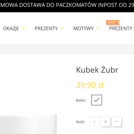
MOWA DOSTAWA DO PACZKOMATÓW INPOST OD 29
HOT
OKAZJE
PREZENTY
MOTYWY
PREZENTY
keyboard_arrow_down
keyboard_arrow_down
keyboard_arrow_down
Kubek Żubr
39,90 zł
Kolor :
Biały
Ilość: