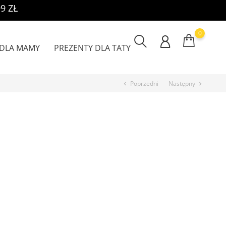
9 ZŁ
0
 DLA MAMY
PREZENTY DLA TATY
Poprzedni
Następny
chevron_left
chevron_right